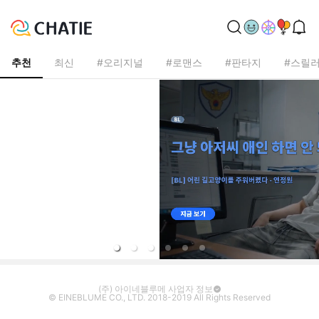
추천
최신
#오리지널
#로맨스
#판타지
#스릴러
(주) 아이네블루메 사업자 정보
© EINEBLUME CO., LTD. 2018-2019 All Rights Reserved